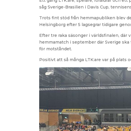
Ett gäng LTK:are, spelare, föräldrar och ett
såg Sverige-Brasilien i Davis Cup, tennisen
Trots fint stöd från hemmapubliken blev det
Helsingborg efter 5 lagsegrar tidigare gen
Efter tre raka säsonger i världsfinalen, där
hemmamatch i september där Sverige ska för
för motståndet.
Positivt att så många LTK:are var på plats o