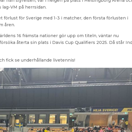
 par från styrelsen, var i helgen på plats i Helsingborg Arena oc
s lag-VM på herrsidan.
 förlust för Sverige med 1-3 i matcher, den första förlusten i
om åren.
 världens 16 främsta nationer gör upp om titeln, väntar nu
söka återta sin plats i Davis Cup Qualifiers 2025. Då står In
ch fick se underhållande livetennis!