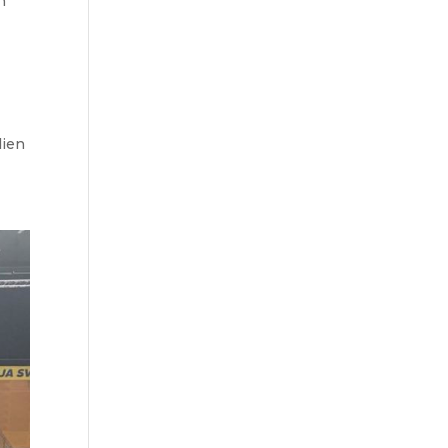
h
dien