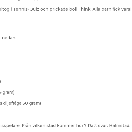
g i Tennis-Quiz och prickade boll i hink. Alla barn fick vars
s nedan.
)
4 gram)
skiljefråga 50 gram)
isspelare. Från vilken stad kommer hon? Rätt svar: Halmstad.