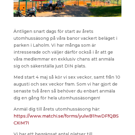
Äntligen snart dags för start av årets
utomhussäsong på våra banor vackert beläget i
parken i Laholm. Vi har många som är
intresserade och väljer därför också i år att ge
våra medlemmar en exklusiv chans att anmäla
sig och säkerställa just DIN plats.
Med start 4 maj så kör vi sex veckor, samt från 10
augusti och sex veckor fram. Som vi har gjort de
senaste två åren så behöver du enbart anmäla
dig en gång för hela utomhussäsongen!
Anmäl dig till årets utomhussäsong här:
https://www.matchi.se/forms/yulwB1hwDFfQBS
CXIM7I
Vi har ett begränsat antal platser till